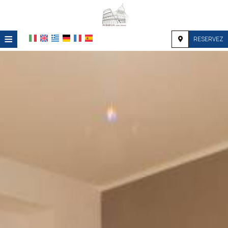
≡
RESERVEZ
ACCUEIL
EMPLACEMENT
HÉBERGEMENT
INSTALLATIONS
GALERIE
DEMANDE
CONTACT