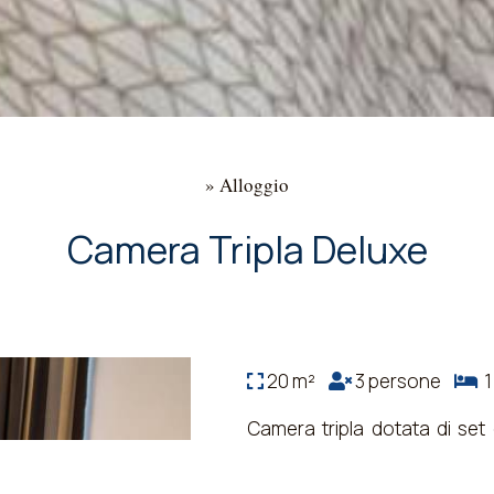
»
Alloggio
Camera Tripla Deluxe
20 m²
3 persone
1 
Camera tripla dotata di set
bidet e asciugacapelli, balc
con canali satellitari.