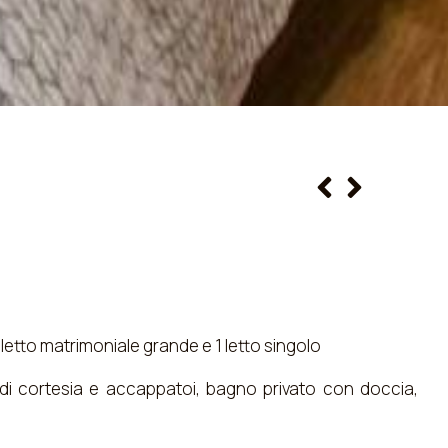
letto matrimoniale grande e 1 letto singolo
 di cortesia e accappatoi, bagno privato con doccia,
one, aria condizionata, armadio e TV a schermo piatto